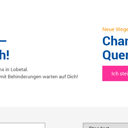
Neue Wege 
 –
Chan
h!
Quer
ns in Lobetal.
Ich ste
it Behinderungen warten auf Dich!